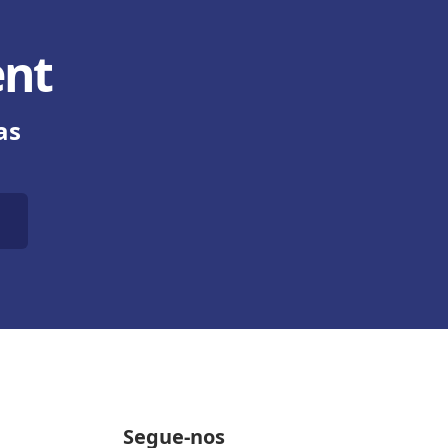
ent
as
Segue-nos