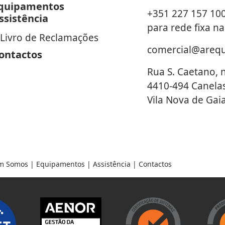
quipamentos
+351 227 157 10
ssistência
para rede fixa na
Livro de Reclamações
comercial@areq
ontactos
Rua S. Caetano, 
4410-494 Canela
Vila Nova de Gai
m Somos
|
Equipamentos
|
Assistência
|
Contactos