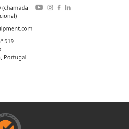
0 (chamada
cional)
uipment.com
nº 519
s
a, Portugal