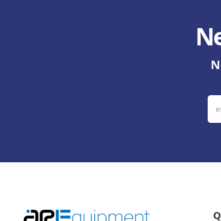
Ne
N
Q