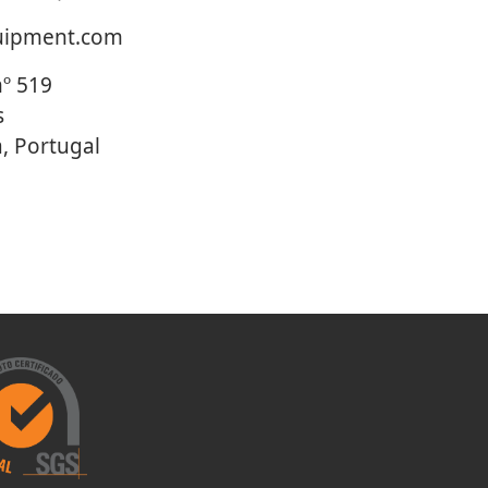
uipment.com
nº 519
s
a, Portugal