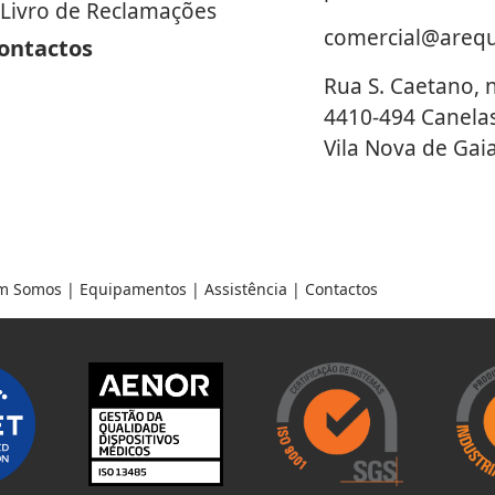
Livro de Reclamações
comercial@areq
ontactos
Rua S. Caetano, 
4410-494 Canela
Vila Nova de Gai
m Somos
|
Equipamentos
|
Assistência
|
Contactos