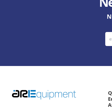
Ne
N
Q
E
A