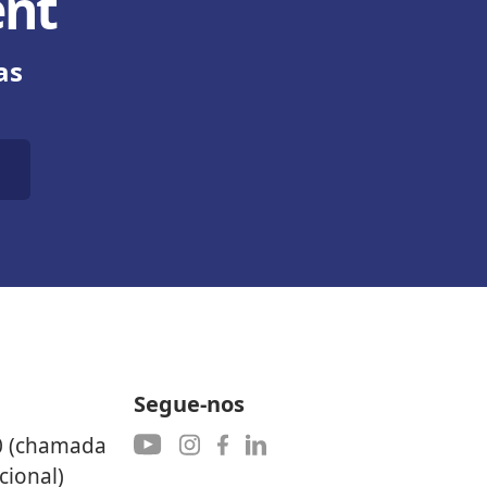
ent
as
Segue-nos
0 (chamada
cional)